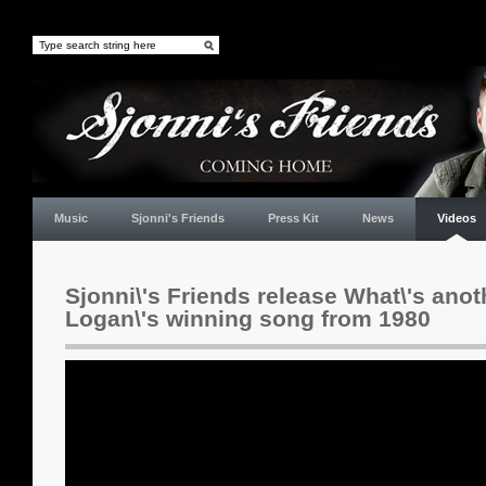
Music
Sjonni's Friends
Press Kit
News
Videos
Sjonni\'s Friends release What\'s anot
Logan\'s winning song from 1980