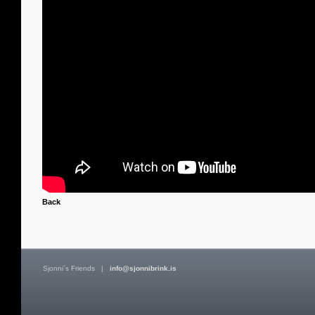
Back
Sjonni´s Friends
|
info@sjonnibrink.is